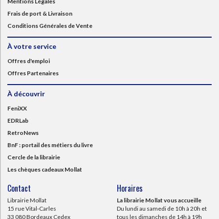
Mentions Légales
Frais de port & Livraison
Conditions Générales de Vente
À votre service
Offres d'emploi
Offres Partenaires
À découvrir
FeniXX
EDRLab
RetroNews
BnF : portail des métiers du livre
Cercle de la librairie
Les chèques cadeaux Mollat
Contact
Horaires
Librairie Mollat
La librairie Mollat vous accueille
15 rue Vital-Carles
Du lundi au samedi de 10h à 20h et
33 080 Bordeaux Cedex
tous les dimanches de 14h à 19h