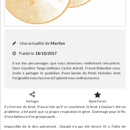
Bibliothèque de la Pléiade
Critique et histoire littéraire
Histoire de France
Biographies historiques
Classiques scolaires
Littérature ancienne et médiévale
CHARGEMENT...
Histoire - Généralités
Histoire des pays
Littérature de voyage
Audio - Livres lus
Histoire ancienne
Géographie
Littérature en version originale
Humour
Culture scientifique
Une actualité de
Marilyn
Publié le
18/10/2017
Il est des personnages que nous aimerions réellement rencontrer.
Dans Gazoline Tango (éditions Castor Astral), Franck Balandier nous
invite à partager le quotidien d'une bande de Pieds Nickelés dont
l'originalité nous fascine et l'aplomb nous enthousiasme.
Partager
Ajout Favori
Il a horreur du bruit. D'aussi loin qu'il se souvienne, le bruit à toujours été un
problème, à tel point que sa propre respiration le gêne. Dommage pour le fils
d'une batteuse d'un groupe punk...
Impossible de le dire autrement : Donald n'a pas été désiré. Et si l'idée de