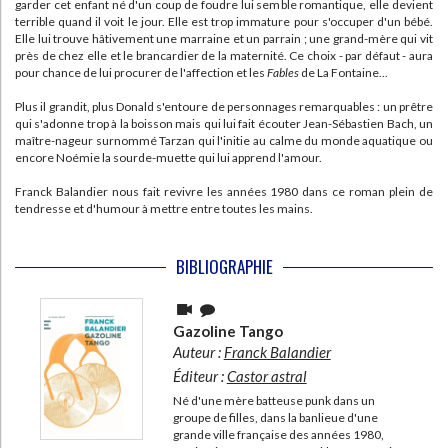
garder cet enfant né d'un coup de foudre lui semble romantique, elle devient
terrible quand il voit le jour. Elle est trop immature pour s'occuper d'un bébé.
Elle lui trouve hâtivement une marraine et un parrain ; une grand-mère qui vit
près de chez elle et le brancardier de la maternité. Ce choix - par défaut - aura
pour chance de lui procurer de l'affection et les
Fables
de La Fontaine...
Plus il grandit, plus Donald s'entoure de personnages remarquables : un prêtre
qui s'adonne trop à la boisson mais qui lui fait écouter Jean-Sébastien Bach, un
maître-nageur surnommé Tarzan qui l'initie au calme du monde aquatique ou
encore Noémie la sourde-muette qui lui apprend l'amour.
Franck Balandier nous fait revivre les années 1980 dans ce roman plein de
tendresse et d'humour à mettre entre toutes les mains.
BIBLIOGRAPHIE
Gazoline Tango
Auteur :
Franck Balandier
Éditeur :
Castor astral
Né d'une mère batteuse punk dans un
groupe de filles, dans la banlieue d'une
grande ville française des années 1980,