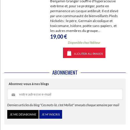
Benjamin Granger souffre d'hyperacousie
extrême et, pour se protéger, porte en
permanence un casque antibruit. Il est élevé
par une communauté de bienveillants Pieds
Nickelés : le père, Germain alcoolique et
toxicomane, Isidore, poète sans-papiers, et
les autres membres du groupe...
19,00 €
Disponible chez l'éditeur
AJOUTER AU PANIER
ABONNEMENT
Abonnez-vous à nos blogs
Derniers articles du blog "Ces mots-là, c'est Mollat" envoyés chaque semaine par mail
JE ME DÉSABONNE
JE M'INSCRIS