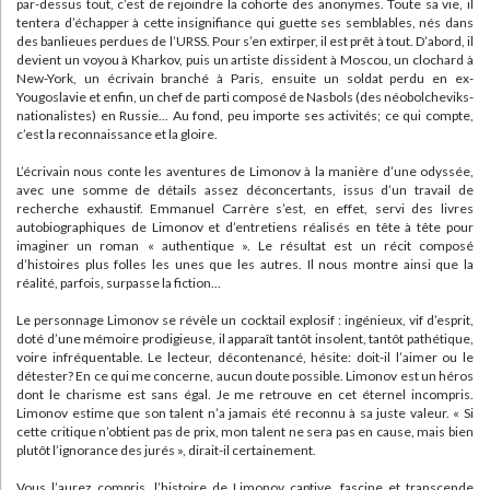
par-dessus tout, c’est de rejoindre la cohorte des anonymes. Toute sa vie, il
tentera d’échapper à cette insignifiance qui guette ses semblables, nés dans
des banlieues perdues de l’URSS. Pour s’en extirper, il est prêt à tout. D’abord, il
devient un voyou à Kharkov, puis un artiste dissident à Moscou, un clochard à
New-York, un écrivain branché à Paris, ensuite un soldat perdu en ex-
Yougoslavie et enfin, un chef de parti composé de Nasbols (des néobolcheviks-
nationalistes) en Russie... Au fond, peu importe ses activités; ce qui compte,
c’est la reconnaissance et la gloire.
L’écrivain nous conte les aventures de Limonov à la manière d’une odyssée,
avec une somme de détails assez déconcertants, issus d’un travail de
recherche exhaustif. Emmanuel Carrère s’est, en effet, servi des livres
autobiographiques de Limonov et d’entretiens réalisés en tête à tête pour
imaginer un roman « authentique ». Le résultat est un récit composé
d’histoires plus folles les unes que les autres. Il nous montre ainsi que la
réalité, parfois, surpasse la fiction...
Le personnage Limonov se révèle un cocktail explosif : ingénieux, vif d’esprit,
doté d’une mémoire prodigieuse, il apparaît tantôt insolent, tantôt pathétique,
voire infréquentable. Le lecteur, décontenancé, hésite: doit-il l’aimer ou le
détester? En ce qui me concerne, aucun doute possible. Limonov est un héros
dont le charisme est sans égal. Je me retrouve en cet éternel incompris.
Limonov estime que son talent n’a jamais été reconnu à sa juste valeur. « Si
cette critique n’obtient pas de prix, mon talent ne sera pas en cause, mais bien
plutôt l’ignorance des jurés », dirait-il certainement.
Vous l’aurez compris, l’histoire de Limonov captive, fascine et transcende