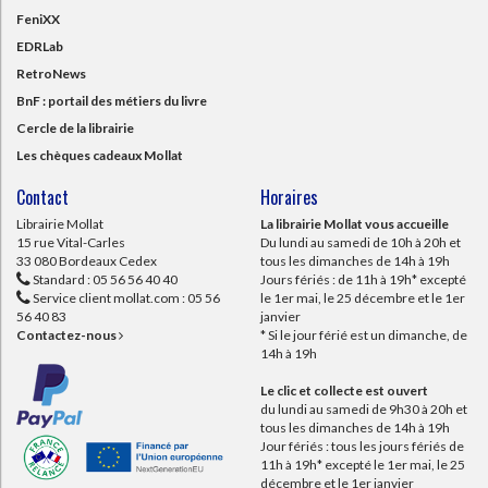
FeniXX
EDRLab
RetroNews
BnF : portail des métiers du livre
Cercle de la librairie
Les chèques cadeaux Mollat
Contact
Horaires
Librairie Mollat
La librairie Mollat vous accueille
15 rue Vital-Carles
Du lundi au samedi de 10h à 20h et
33 080 Bordeaux Cedex
tous les dimanches de 14h à 19h
Standard :
05 56 56 40 40
Jours fériés : de 11h à 19h* excepté
Service client mollat.com :
05 56
le 1er mai, le 25 décembre et le 1er
56 40 83
janvier
Contactez-nous
* Si le jour férié est un dimanche, de
14h à 19h
Le clic et collecte est ouvert
du lundi au samedi de 9h30 à 20h et
tous les dimanches de 14h à 19h
Jour fériés : tous les jours fériés de
11h à 19h* excepté le 1er mai, le 25
décembre et le 1er janvier