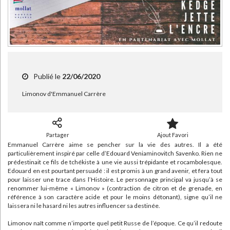
Bibliothèque de la Pléiade
Critique et histoire littéraire
Histoire de France
Biographies historiques
Classiques scolaires
Littérature ancienne et médiévale
Histoire - Généralités
Histoire des pays
Littérature de voyage
Audio - Livres lus
CHARGEMENT...
Histoire ancienne
Géographie
Littérature en version originale
Humour
Culture scientifique
Publié le
22/06/2020
Limonov d'Emmanuel Carrère
Partager
Ajout Favori
Emmanuel Carrère aime se pencher sur la vie des autres. Il a été
particulièrement inspiré par celle d’Edouard Veniaminovitch Savenko. Rien ne
prédestinait ce fils de tchékiste à une vie aussi trépidante et rocambolesque.
Edouard en est pourtant persuadé : il est promis à un grand avenir, et fera tout
pour laisser une trace dans l’Histoire. Le personnage principal va jusqu’à se
renommer lui-même « Limonov » (contraction de citron et de grenade, en
référence à son caractère acide et pour le moins détonant), signe qu’il ne
laissera ni le hasard ni les autres influencer sa destinée.
Limonov naît comme n’importe quel petit Russe de l’époque. Ce qu’il redoute