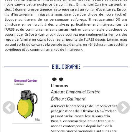
notre pauvre petite existence de confinés... Emmanuel Carrère parvient, en
plus, à donner une pertinence historique rare à un roman d’aventures. En bon
fils d’historienne, il réussit à nous dire quelque chose de notre (votre?)
époque au travers de ce personnage sulfureux. Il retrace ainsi 50 ans
d’histoire en se livrant à des analyses particulièrement intéressantes de
l’URSS et du communisme, sans jamais rentrer dans un style didactique ou
soporifique. Grâce à «Limonov», vous pourrez non seulement briller lors des
repas de famille en citant tous les dirigeants de l’URSS depuis Lénine, mais
surtout sortir du carcan de la pensée occidentale, en réfléchissant au système
soviétique et au communisme, «vu de l’intérieur».
BIBLIOGRAPHIE
Limonov
Auteur :
Emmanuel Carrère
Éditeur :
Gallimard
A travers le personnage de Limonov et ses
pérégrinations de l'Ukraine à New York en
passant par la France, les Balkans et la
Russie, ce roman dépeint une fresque du
monde contemporain depuis la fin de la
Seconde Guerre mondiale. L'auteur a reçu