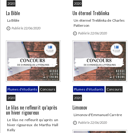
Bibliothèque de la Pléiade
Critique et histoire littéraire
2020
2020
Histoire de France
Biographies historiques
La Bible
Un éternel Treblinka
Classiques scolaires
Littérature ancienne et médiévale
Histoire - Généralités
Histoire des pays
La Bible
Un éternel Treblinka de Charles
Littérature de voyage
Audio - Livres lus
Patterson
Publié le 22/06/2020
Histoire ancienne
Géographie
Publié le 22/06/2020
Littérature en version originale
Humour
Culture scientifique
CHARGEMENT...
Plumes d'étudiants
Concours
Plumes d'étudiants
Concours
2020
2020
Le lilas ne refleurit qu’après
Limonov
un hiver rigoureux
Limonov d'Emmanuel Carrère
Le lilas ne refleurit qu’après un
Publié le 22/06/2020
hiver rigoureux de Martha Hall
Kelly