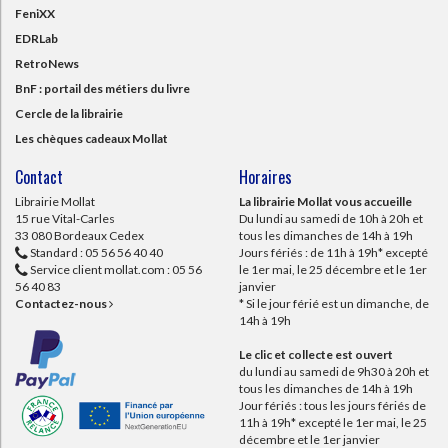
FeniXX
EDRLab
RetroNews
BnF : portail des métiers du livre
Cercle de la librairie
Les chèques cadeaux Mollat
Contact
Horaires
Librairie Mollat
La librairie Mollat vous accueille
15 rue Vital-Carles
Du lundi au samedi de 10h à 20h et
33 080 Bordeaux Cedex
tous les dimanches de 14h à 19h
Standard :
05 56 56 40 40
Jours fériés : de 11h à 19h* excepté
Service client mollat.com :
05 56
le 1er mai, le 25 décembre et le 1er
56 40 83
janvier
Contactez-nous
* Si le jour férié est un dimanche, de
14h à 19h
Le clic et collecte est ouvert
du lundi au samedi de 9h30 à 20h et
tous les dimanches de 14h à 19h
Jour fériés : tous les jours fériés de
11h à 19h* excepté le 1er mai, le 25
décembre et le 1er janvier